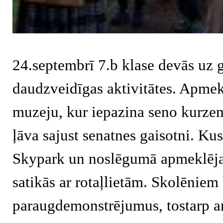
24.septembrī 7.b klase devās uz g
daudzveidīgas aktivitātes. Apmek
muzeju, kur iepazina seno kurzem
ļāva sajust senatnes gaisotni. Ku
Skypark un noslēgumā apmeklēja
satikās ar rotaļlietām. Skolēniem 
paraugdemonstrējumus, tostarp a