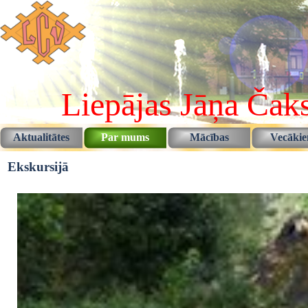
Pāriet uz saturu
Liepājas Jāņa Čaks
Aktualitātes
Par mums
Mācības
Vecāki
▼
▼
Ekskursijā