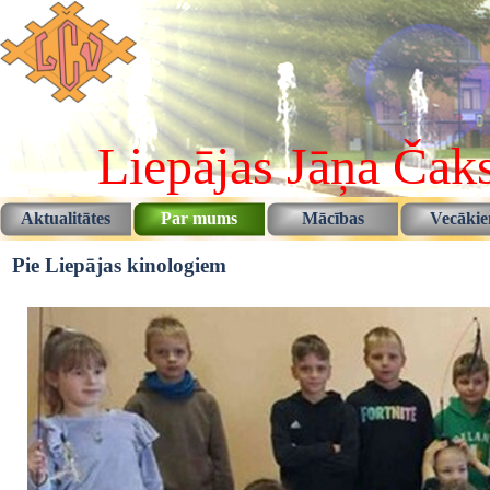
Pāriet uz saturu
Liepājas Jāņa Čaks
Aktualitātes
Par mums
Mācības
Vecāki
▼
▼
Pie Liepājas kinologiem