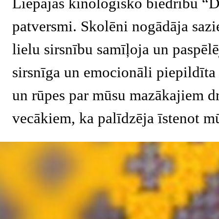
Liepājas kinoloģisko biedrību “D
patversmi. Skolēni nogādāja sazi
lielu sirsnību samīļoja un paspēlē
sirsnīga un emocionāli piepildīta 
un rūpes par mūsu mazākajiem dra
vecākiem, ka palīdzēja īstenot m
Atgriezties pie satura