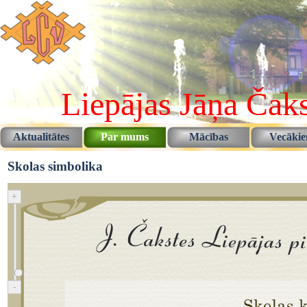
Pāriet uz saturu
Liepājas Jāņa Čaks
Aktualitātes
Par mums
Mācības
Vecāki
▼
▼
Skolas simbolika
+
-