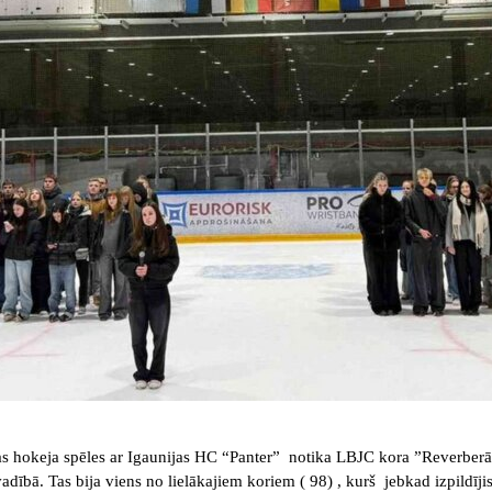
 hokeja spēles ar Igaunijas HC “Panter” notika LBJC kora ”Reverberā
ībā. Tas bija viens no lielākajiem koriem ( 98) , kurš jebkad izpildījis