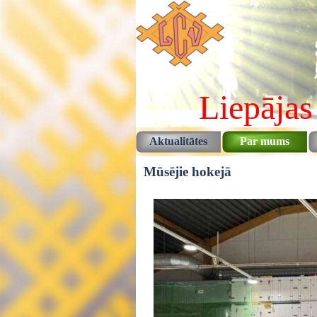
Pāriet uz saturu
Liepājas
Aktualitātes
Par mums
Mūsējie hokejā