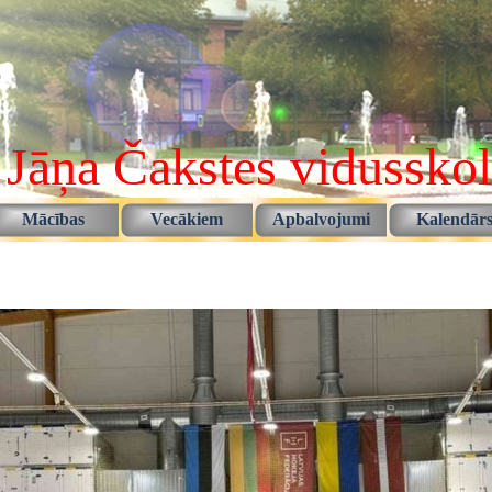
 Jāņa Čakstes vidussko
Izlaist izvēlni
Mācības
Vecākiem
Apbalvojumi
Kalendār
▼
▼
▼
▼