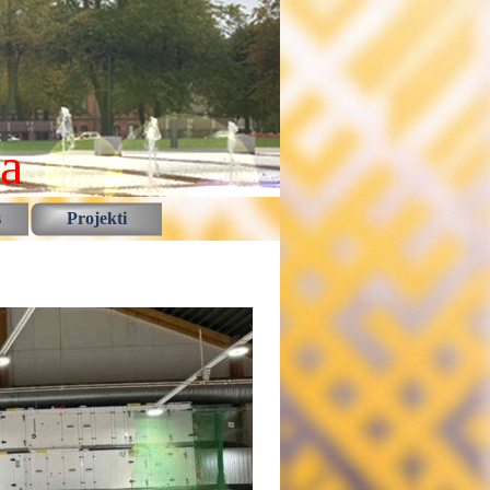
la
s
Projekti
▼
▼