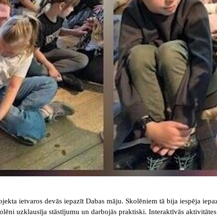
ekta ietvaros devās iepazīt Dabas māju. Skolēniem tā bija iespēja iepazī
lēni uzklausīja stāstījumu un darbojās praktiski. Interaktīvās aktivitātes