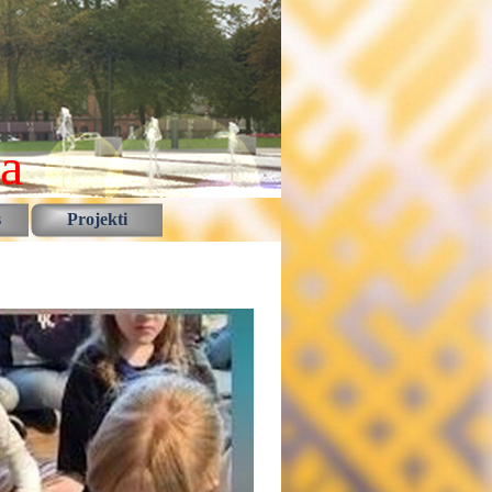
la
s
Projekti
▼
▼