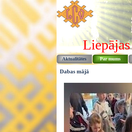
Pāriet uz saturu
Liepājas
Aktualitātes
Par mums
Dabas mājā