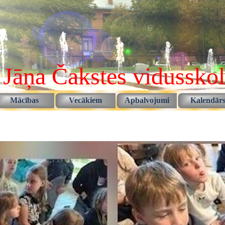
 Jāņa Čakstes vidussko
Izlaist izvēlni
Mācības
Vecākiem
Apbalvojumi
Kalendār
▼
▼
▼
▼