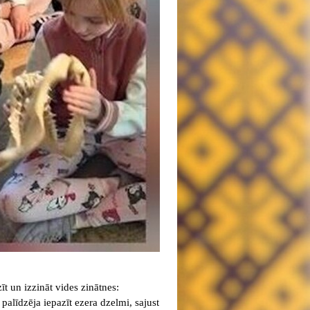
t un izzināt vides zinātnes:
 palīdzēja iepazīt ezera dzelmi, sajust