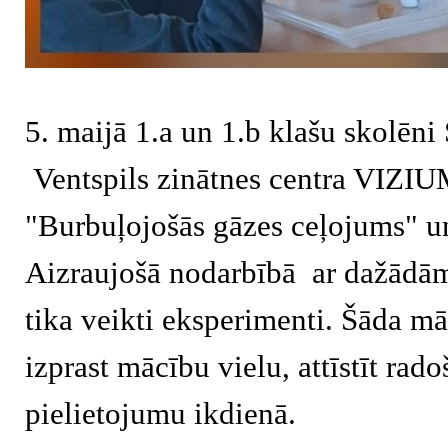
5. maijā 1.a un 1.b klašu skolēn
Ventspils zinātnes centra VIZI
"Burbuļojošās gāzes ceļojums" un
Aizraujošā nodarbībā ar dažādām
tika veikti eksperimenti. Šāda m
izprast mācību vielu, attīstīt ra
pielietojumu ikdienā.