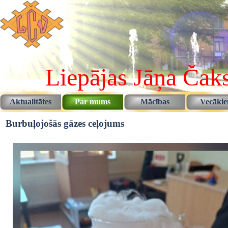
Pāriet uz saturu
Liepājas Jāņa Čaks
Aktualitātes
Par mums
Mācības
Vecāki
▼
▼
Burbuļojošās gāzes ceļojums