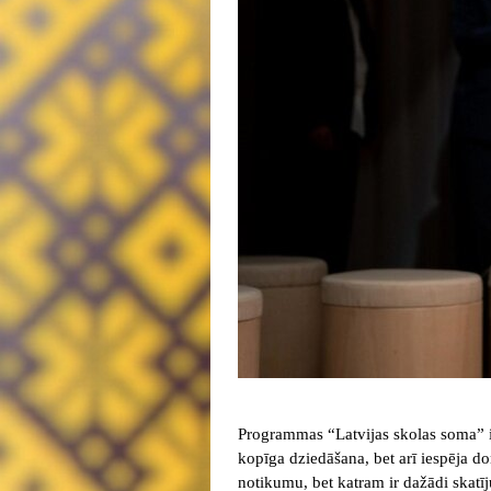
Programmas “Latvijas skolas soma” iet
kopīga dziedāšana, bet arī iespēja do
notikumu, bet katram ir dažādi skatīj