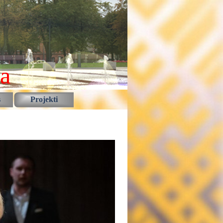
la
s
Projekti
▼
▼