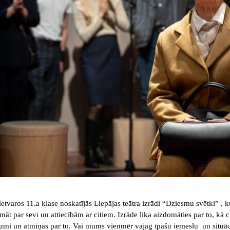
varos 11.a klase noskatījās Liepājas teātra izrādi “Dziesmu svētki” , kur
māt par sevi un attiecībām ar citiem. Izrāde lika aizdomāties par to, kā 
umi un atmiņas par to. Vai mums vienmēr vajag īpašu iemeslu un situācij