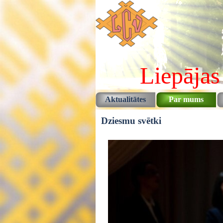
Pāriet uz saturu
Liepājas
Aktualitātes
Par mums
Dziesmu svētki