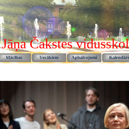
 Jāņa Čakstes vidussko
Izlaist izvēlni
Mācības
Vecākiem
Apbalvojumi
Kalendār
▼
▼
▼
▼