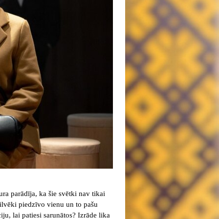
a parādīja, ka šie svētki nav tikai
cilvēki piedzīvo vienu un to pašu
u, lai patiesi sarunātos? Izrāde lika