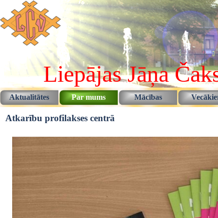
Pāriet uz saturu
Liepājas Jāņa Čaks
Aktualitātes
Par mums
Mācības
Vecāki
▼
▼
Atkarību profilakses centrā