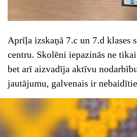
Aprīļa izskaņā 7.c un 7.d klases 
centru. Skolēni iepazinās ne tika
bet arī aizvadīja aktīvu nodarbīb
jautājumu, galvenais ir nebaidītie
Atgriezties pie satura