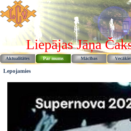
Pāriet uz saturu
Liepājas Jāņa Čaks
Aktualitātes
Par mums
Mācības
Vecāki
▼
▼
Lepojamies