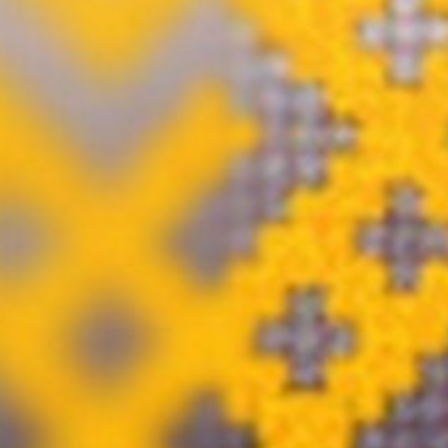
Atgriezties pie satura