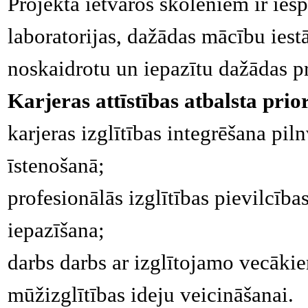
Projekta ietvaros skolēniem ir ie
laboratorijas, dažādas mācību iest
noskaidrotu un iepazītu dažādas pro
Karjeras attīstības atbalsta prio
karjeras izglītības integrēšana pil
īstenošanā;
profesionālās izglītības pievilcība
iepazīšana;
darbs darbs ar izglītojamo vecāki
mūžizglītības ideju veicināšanai.