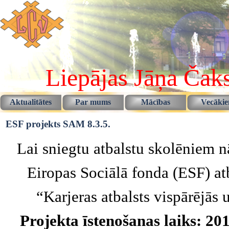
Pāriet uz saturu
Liepājas Jāņa Čaks
Aktualitātes
Par mums
Mācības
Vecāki
▼
▼
ESF projekts SAM 8.3.5.
Lai sniegtu atbalstu skolēniem n
Eiropas Sociālā fonda (ESF) atb
“Karjeras atbalsts vispārējās 
Projekta īstenošanas laiks: 201