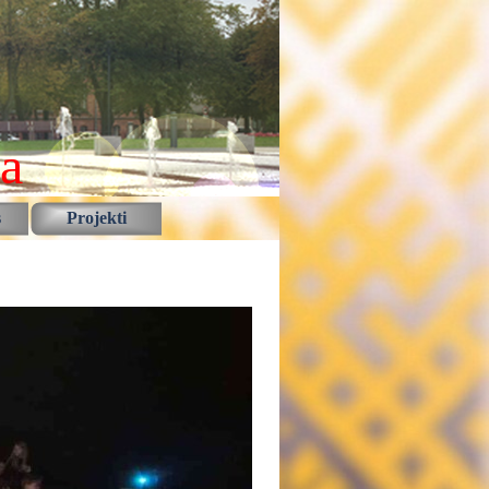
la
s
Projekti
▼
▼