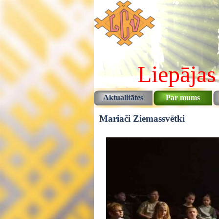
Pāriet uz saturu
Liepājas
Aktualitātes
Par mums
Mariači Ziemassvētki