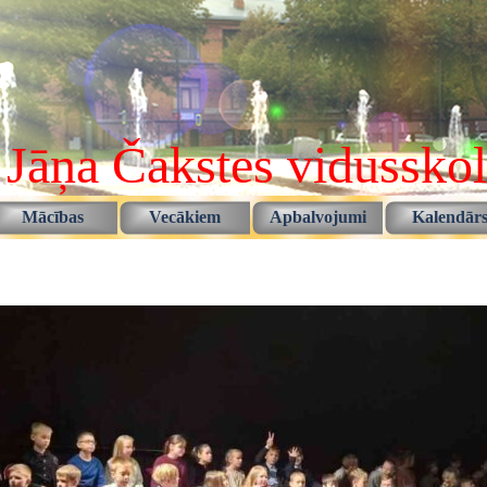
 Jāņa Čakstes vidussko
Izlaist izvēlni
Mācības
Vecākiem
Apbalvojumi
Kalendār
▼
▼
▼
▼