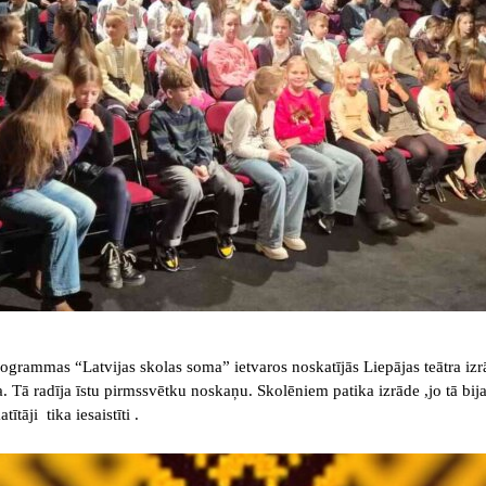
grammas “Latvijas skolas soma” ietvaros noskatījās Liepājas teātra izr
a. Tā radīja īstu pirmssvētku noskaņu. Skolēniem patika izrāde ,jo tā bi
ītāji tika iesaistīti .