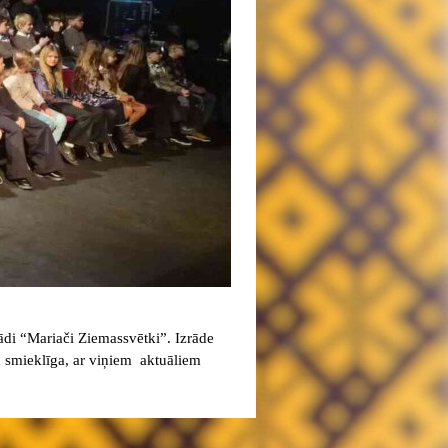
ādi “Mariači Ziemassvētki”. Izrāde
ja smieklīga, ar viņiem aktuāliem