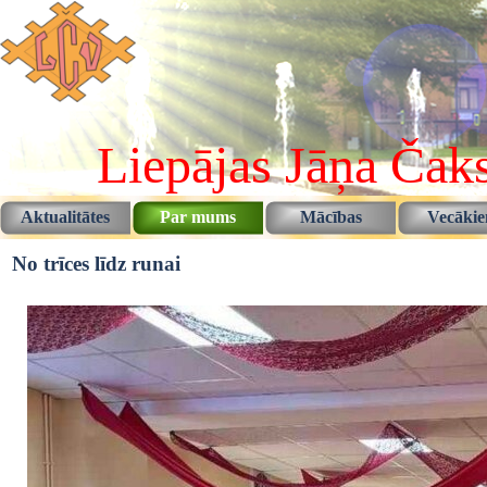
Pāriet uz saturu
Liepājas Jāņa Čaks
Aktualitātes
Par mums
Mācības
Vecāki
▼
▼
No trīces līdz runai