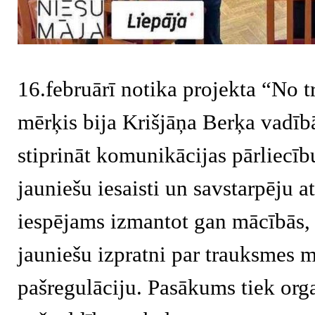
16.februārī notika projekta “No t
mērķis bija Krišjāņa Berķa vadīb
stiprināt komunikācijas pārliecīb
jauniešu iesaisti un savstarpēju 
iespējams izmantot gan mācībās, g
jauniešu izpratni par trauksmes
pašregulāciju. Pasākums tiek orga