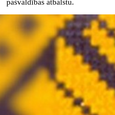
pašvaldības atbalstu.
Atgriezties pie satura