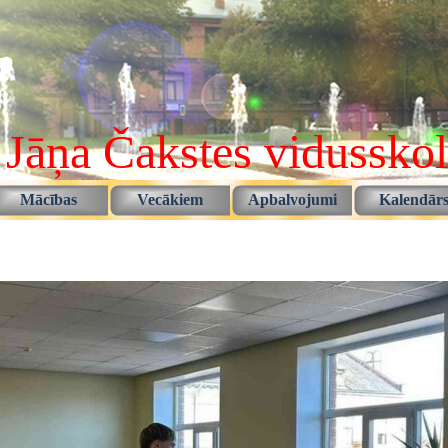
 Jāņa Čakstes vidussko
Izlaist izvēlni
Mācības
Vecākiem
Apbalvojumi
Kalendār
▼
▼
▼
▼