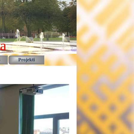
la
s
Projekti
▼
▼