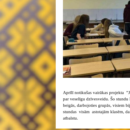
Aprīlī notikušas vairākas projekta ”
par veselīgu dzīvesveidu. Šo stundu l
beigās, darbojoties grupās, visiem bi
stundas visām astotajām klasēm, dalot
atbalstu.