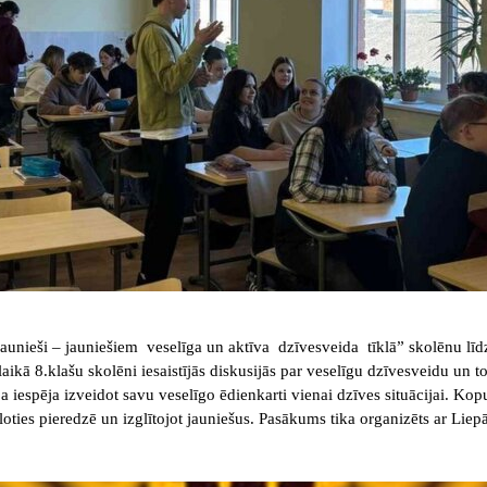
Jaunieši – jauniešiem veselīga un aktīva dzīvesveida tīklā” skolēnu lī
aikā 8.klašu skolēni iesaistījās diskusijās par veselīgu dzīvesveidu un 
ja iespēja izveidot savu veselīgo ēdienkarti vienai dzīves situācijai. K
ies pieredzē un izglītojot jauniešus. Pasākums tika organizēts ar Liepā