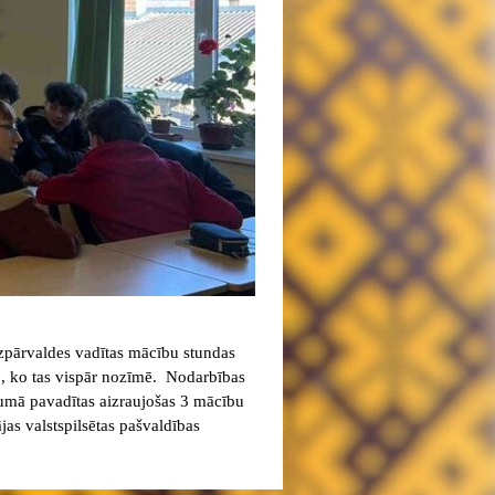
dzpārvaldes vadītas mācību stundas
to, ko tas vispār nozīmē. Nodarbības
opumā pavadītas aizraujošas 3 mācību
jas valstspilsētas pašvaldības