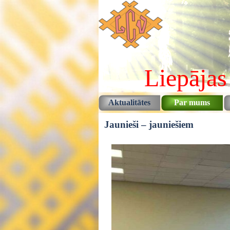
Pāriet uz saturu
Liepājas
Aktualitātes
Par mums
Jaunieši – jauniešiem