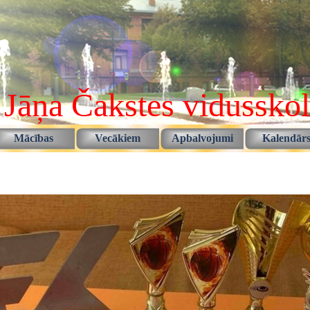
 Jāņa Čakstes vidussko
Izlaist izvēlni
Mācības
Vecākiem
Apbalvojumi
Kalendār
▼
▼
▼
▼