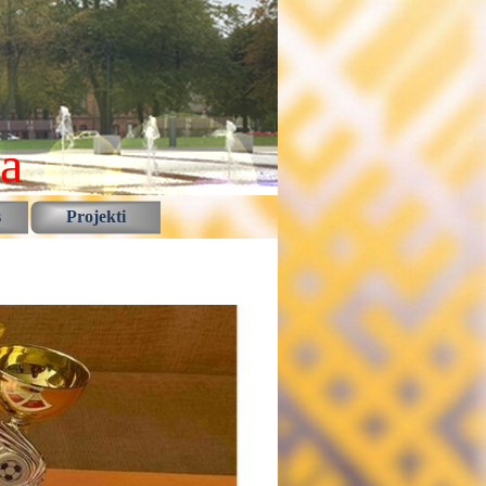
la
s
Projekti
▼
▼