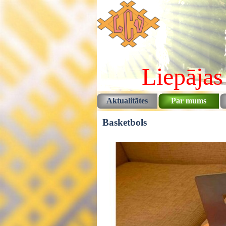
Pāriet uz saturu
Liepājas
Aktualitātes
Par mums
Basketbols