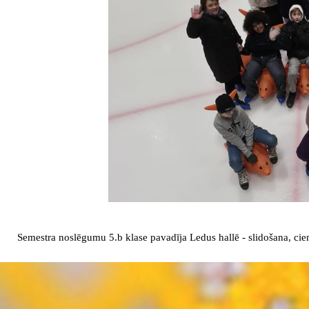
Semestra noslēgumu 5.b klase pavadīja Ledus hallē - slidošana, cie
Atgriezties pie satura