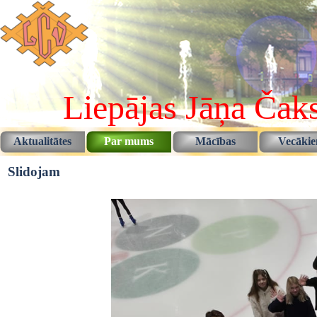
Pāriet uz saturu
Liepājas Jāņa Čaks
Aktualitātes
Par mums
Mācības
Vecāki
▼
▼
Slidojam