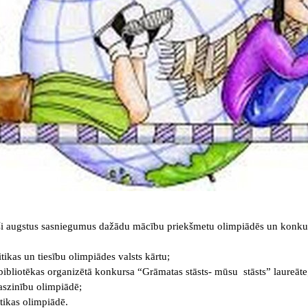
uši augstus sasniegumus dažādu mācību priekšmetu olimpiādēs un konkur
itikas un tiesību olimpiādes valsts kārtu;
 bibliotēkas organizētā konkursa “Grāmatas stāsts- mūsu stāsts” laureāte
baszinību olimpiādē;
tikas olimpiādē.