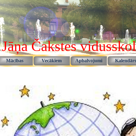
 Jāņa Čakstes vidussko
Izlaist izvēlni
Mācības
Vecākiem
Apbalvojumi
Kalendār
▼
▼
▼
▼