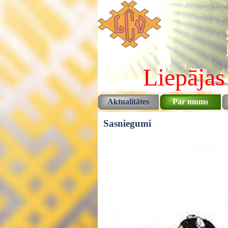
Pāriet uz saturu
Liepājas
Aktualitātes
Par mums
Sasniegumi