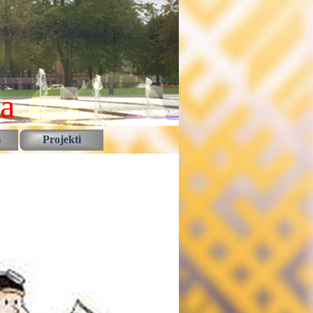
la
s
Projekti
▼
▼