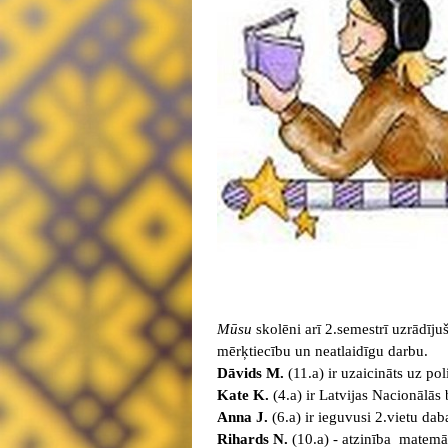
Mūsu
skolēni arī 2.semestrī uzrādīj
mērķtiecību un neatlaidīgu darbu.
Dāvids M.
(11.a) ir uzaicināts uz pol
Kate K.
(4.a) ir Latvijas Nacionālās
Anna J.
(6.a) ir ieguvusi 2.vietu da
Rihards N.
(10.a) - atzinība matemā