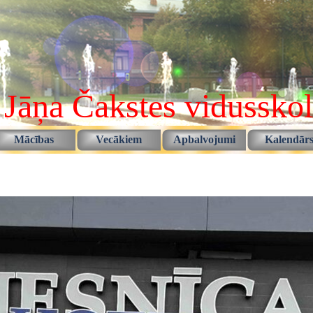
 Jāņa Čakstes vidussko
Izlaist izvēlni
Mācības
Vecākiem
Apbalvojumi
Kalendār
▼
▼
▼
▼