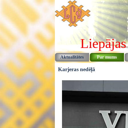
Pāriet uz saturu
Liepājas
Aktualitātes
Par mums
Karjeras nedēļā