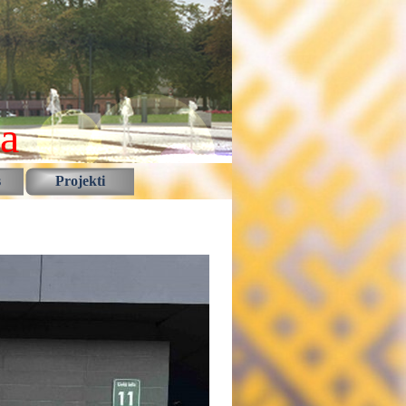
la
s
Projekti
▼
▼