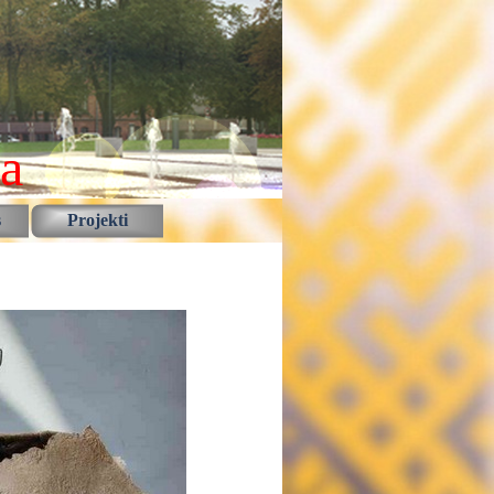
la
s
Projekti
▼
▼