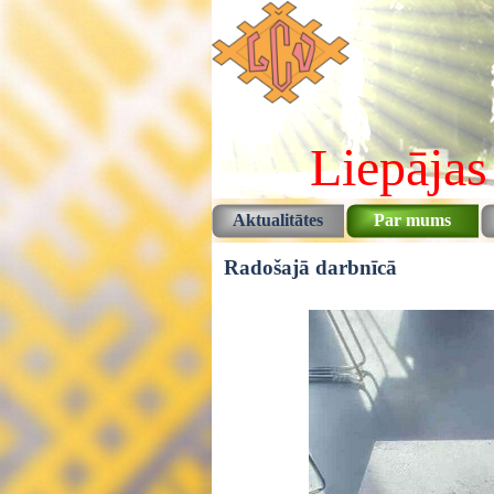
Pāriet uz saturu
Liepājas
Aktualitātes
Par mums
Radošajā darbnīcā