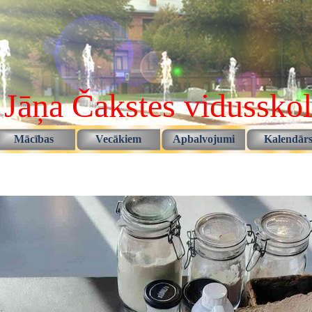
 Jāņa Čakstes vidussko
Izlaist izvēlni
Mācības
Vecākiem
Apbalvojumi
Kalendār
▼
▼
▼
▼