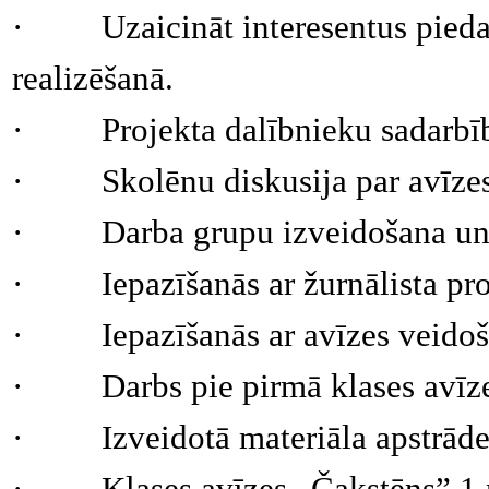
·
Uzaicināt interesentus pieda
realizēšanā.
·
Projekta dalībnieku sadarbī
·
Skolēnu diskusija par avīz
·
Darba grupu izveidošana un
·
Iepazīšanās ar žurnālista pro
·
Iepazīšanās ar avīzes veido
·
Darbs pie pirmā klases avī
·
Izveidotā materiāla apstrāde
·
Klases avīzes „Čakstēns” 1