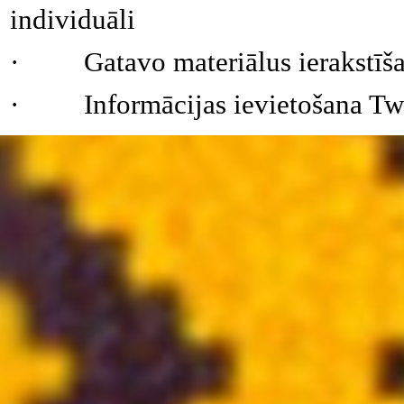
individuāli
·
Gatavo materiālus ierakstīš
·
Informācijas ievietošana Tw
Atgriezties pie satura