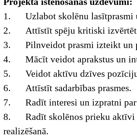
Projekta īstenošanas uzdevumi:
1.
Uzlabot skolēnu lasītprasmi 
2.
Attīstīt spēju kritiski izvēr
3.
Pilnveidot prasmi izteikt un
4.
Mācīt veidot aprakstus un int
5.
Veidot aktīvu dzīves pozīcij
6.
Attīstīt sadarbības prasmes.
7.
Radīt interesi un izpratni pa
8.
Radīt skolēnos prieku aktīvi 
realizēšanā.