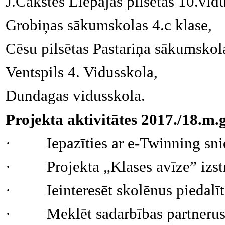
J.Čakstes Liepājas pilsētas 10.vidu
Grobiņas sākumskolas 4.c klase,
Cēsu pilsētas Pastariņa sākumskol
Ventspils 4. Vidusskola,
Dundagas vidusskola.
Projekta aktivitātes 2017./18.m.
·
Iepazīties ar e-Twinning sn
·
Projekta „Klases avīze” izst
·
Ieinteresēt skolēnus piedalīt
·
Meklēt sadarbības partnerus