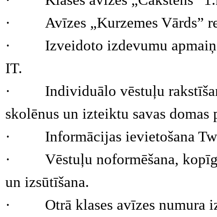
·
Avīzes „Kurzemes Vārds” re
·
Izveidoto izdevumu apmaiņa
IT.
·
Individuālo vēstuļu rakstīša
skolēnus un izteiktu savas domas p
·
Informācijas ievietošana Tw
·
Vēstuļu noformēšana, kopī
un izsūtīšana.
·
Otrā klases avīzes numura i