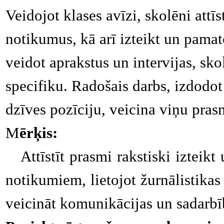
Veidojot klases avīzi, skolēni attīs
notikumus, kā arī izteikt un pamat
veidot aprakstus un intervijas, sko
specifiku. Radošais darbs, izdodot
dzīves pozīciju, veicina viņu pras
M
ērķis:
Attīstīt prasmi rakstiski izteikt
notikumiem, lietojot žurnālistikas 
veicināt komunikācijas un sadarbī