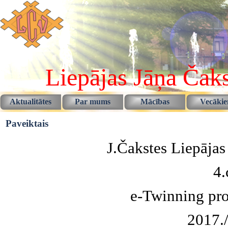
Pāriet uz saturu
Liepājas Jāņa Čaks
Aktualitātes
Par mums
Mācības
Vecāki
▼
▼
Paveiktais
J.Čakstes Liepājas
4.
e-Twinning pro
2017./