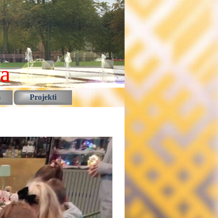
la
s
Projekti
▼
▼