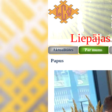
Pāriet uz saturu
Liepājas
Aktualitātes
Par mums
Papus