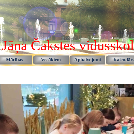
 Jāņa Čakstes vidussko
Izlaist izvēlni
Mācības
Vecākiem
Apbalvojumi
Kalendār
▼
▼
▼
▼