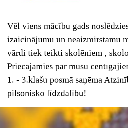
Vēl viens mācību gads noslēdzies
izaicinājumu un neaizmirstamu mi
vārdi tiek teikti skolēniem , sko
Priecājamies par mūsu centīgajie
1. - 3.klašu posmā saņēma Atzinī
pilsonisko līdzdalību!
Atgriezties pie satura