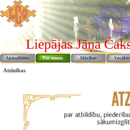
Pāriet uz saturu
Liepājas Jāņa Čaks
Aktualitātes
Par mums
Mācības
Vecāki
▼
▼
Atzinības