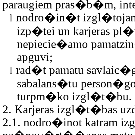
paraugiem pras�b�m, int
nodro�in�t izgl�tojam
l
izp�tei un karjeras p
nepiecie�amo pamatzi
apguvi;
rad�t pamatu savlaic�
l
sabalans�tu person�
turpm�ko izgl�t�bu.
2. Karjeras izgl�t�bas uz
2.1. nodro�inot katram i