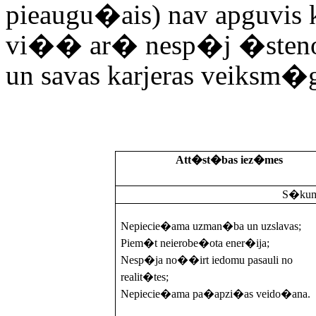
pieaugu�ais) nav apguvis 
vi�� ar� nesp�j �steno
un savas karjeras veiksm�
Att�st�bas iez�mes
S�kums
Nepiecie�ama uzman�ba un uzslavas;
Piem�t neierobe�ota ener�ija;
Nesp�ja no��irt iedomu pasauli no
realit�tes;
Nepiecie�ama pa�apzi�as veido�ana.