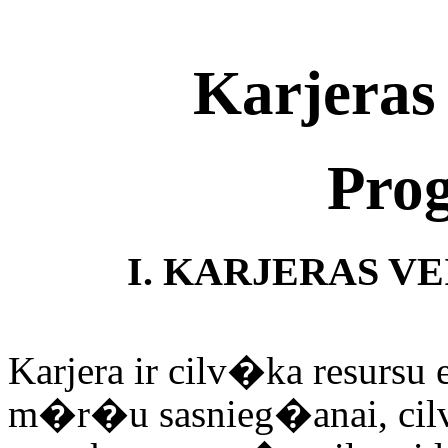
Karjeras
Pro
I. KARJERAS V
Karjera
ir cilv�ka resurs
m�r�u sasnieg�anai, c