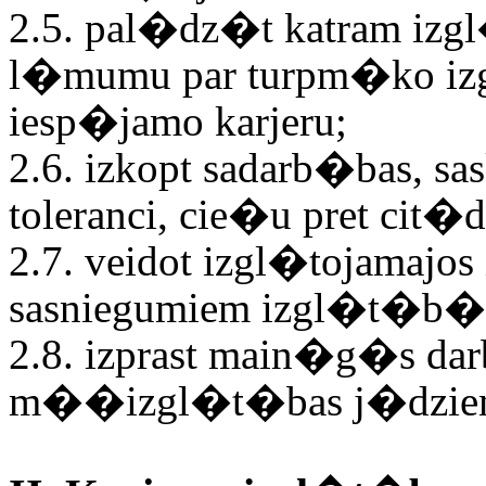
2.5. pal�dz�t katram iz
l�mumu par turpm�ko izg
iesp�jamo karjeru;
2.6. izkopt sadarb�bas, sa
toleranci, cie�u pret cit
2.7. veidot izgl�tojamajos 
sasniegumiem izgl�t�b
2.8. izprast main�g�s dar
m��izgl�t�bas j�dzien