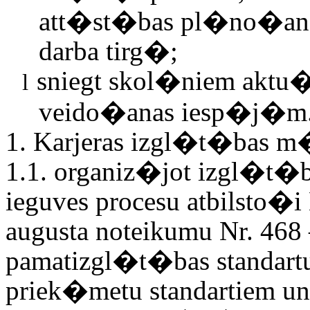
att�st�bas pl�no�an
darba tirg�;
sniegt skol�niem aktu�
l
veido�anas iesp�j�m
1
.
Karjeras izgl�t�bas m
1.1. organiz�jot izgl�t�b
ieguves procesu atbilsto�i 
augusta noteikumu Nr. 468
pamatizgl�t�bas standa
priek�metu standartiem 