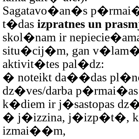
Sagatavo�an�s p�rmai��
t�das
izpratnes un pras
skol�nam ir nepiecie�amas
situ�cij�m, gan v�lam
aktivit�tes pal�dz:
�
noteikt da��das pl�no
dz�ves/darba p�rmai�as u
k�diem ir j�sastopas dz�
�
j�izzina, j�izp�t�, 
izmai��m,