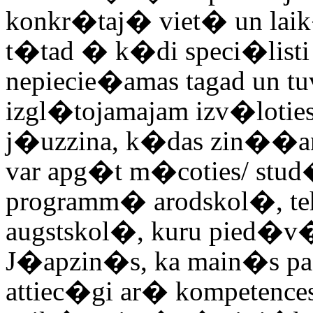
konkr�taj� viet� un laik�
t�tad � k�di speci�listi
nepiecie�amas tagad un
izgl�tojamajam izv�loties
j�uzzina, k�das zin��ana
var apg�t m�coties/ stud
programm� arodskol�, t
augstskol�, kuru pied�v
J�apzin�s, ka main�s pa�a
attiec�gi ar� kompetence