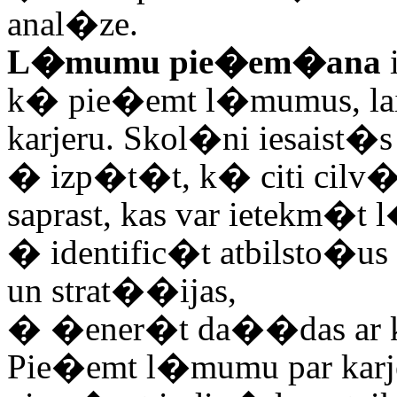
anal�ze.
L�mumu pie�em�ana
k� pie�emt l�mumus, lai
karjeru. Skol�ni iesaist�
�
izp�t�t, k� citi cil
saprast, kas var ietekm
�
identific�t atbilsto�
un strat��ijas,
�
�ener�t da��das ar ka
Pie�emt l�mumu par karj