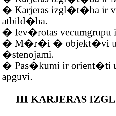
�
Karjeras izgl�t�ba ir 
atbild�ba.
�
Iev�rotas vecumgrupu i
�
M�r�i � objekt�vi un
�stenojami.
�
Pas�kumi ir orient�ti
apguvi.
III KARJERAS I