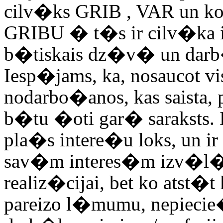
cilv�ks
GRIB , VAR
un k
GRIBU
� t�s ir cilv�ka i
b�tiskais dz�v� un dar
Iesp�jams, ka, nosaucot vi
nodarbo�anos, kas saista,
b�tu �oti gar� saraksts. 
pla�s intere�u loks, un ir
sav�m interes�m izv�l�ti
realiz�cijai, bet ko atst
pareizo l�mumu, nepieci