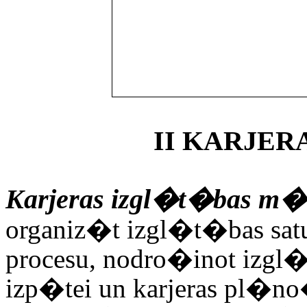
II KARJE
Karjeras izgl�t�bas m�
organiz�t izgl�t�bas sat
procesu, nodro�inot izgl�
izp�tei un karjeras pl�