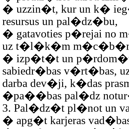
�
uzzin�t, kur un k� ie
resursus un pal�dz�bu,
�
gatavoties p�rejai no
uz t�l�k�m m�c�b�m/c
�
izp�t�t un p�rdom�t
sabiedr�bas v�rt�bas, uz
darba dev�ji, k�das pra
�pa��bas pal�dz notur�t
3. Pal�dz�t pl�not un va
�
apg�t karjeras vad�bas