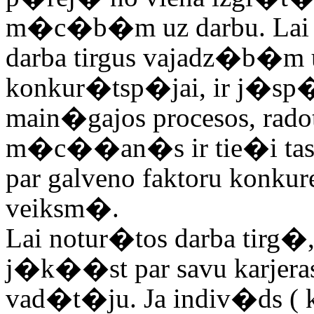
m�c�b�m uz darbu. Lai
darba tirgus vajadz�b
konkur�tsp�jai, ir j�sp�
main�gajos procesos, rado
m�c��an�s ir tie�i tas,
par galveno faktoru konk
veiksm�.
Lai notur�tos darba tirg
j�k��st par savu karjeras 
vad�t�ju. Ja indiv�ds ( 