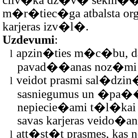
m�r�tiec�ga atbalsta o
karjeras izv�l�.
Uzdevumi
:
apzin�ties m�c�bu, da
l
pavad��anas noz�mi k
veidot prasmi sal�dzin
l
sasniegumus un �pa��b
nepiecie�ami t�l�kai
savas karjeras veido�an
att�st�t prasmes, kas n
l