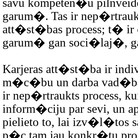
savu kompeten�u pilnveid
garum�. Tas ir nep�rtr
att�st�bas process; t� i
garum� gan soci�laj�, g
Karjeras att�st�ba
ir in
m�c�bu un darba vad�ba
ir nep�rtraukts process, k
inform�ciju par sevi, un 
pielieto to, lai izv�l�to
p�c tam jau konkr�tu prof