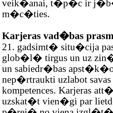
veik�anai, t�p�c ir j�b
m�c�ties.
Karjeras vad�bas prasm
21. gadsimt� situ�cija pas
glob�l� tirgus un uz zi
un sabiedr�bas apst�k�o
nep�rtraukti uzlabot savas
kompetences. Karjeras att�
uzskat�t vien�gi par liet
p�rej� no viena izgl�t�