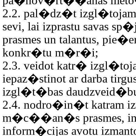
pa�nov�rt��anas meto�u
2.2. pal�dz�t izgl�tojam
sevi, lai izprastu savas sp�
prasmes un talantus, pie
konkr�tu m�r�i;
2.3. veidot katr� izgl�toja
iepaz�stinot ar darba tirgus
izgl�t�bas daudzveid�b
2.4. nodro�in�t katram 
m�c��an�s prasmes, info
inform�cijas avotu izman