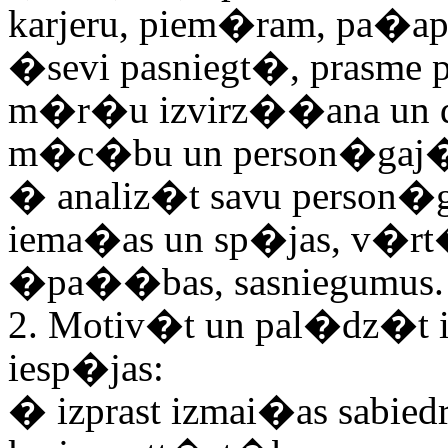
karjeru, piem�ram, pa�
�sevi pasniegt�,
prasme 
m�r�u izvirz��ana un 
m�c�bu un person�gaj
�
analiz�t savu person�go
iema�as un sp�jas, v�r
�pa��bas, sasniegumus.
2. Motiv�t un pal�dz�t 
iesp�jas:
�
izprast izmai�as sab