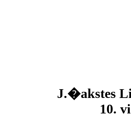
J.�akstes L
10. v