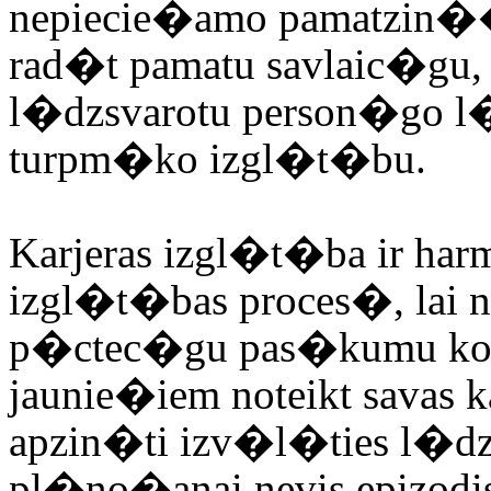
nepiecie�amo pamatzin��
rad�t pamatu savlaic�gu,
l�dzsvarotu person�go 
turpm�ko izgl�t�bu.
Karjeras izgl�t�ba ir ha
izgl�t�bas proces�, lai
p�ctec�gu pas�kumu kom
jaunie�iem noteikt savas 
apzin�ti izv�l�ties l�dz
pl�no�anai nevis epizodis