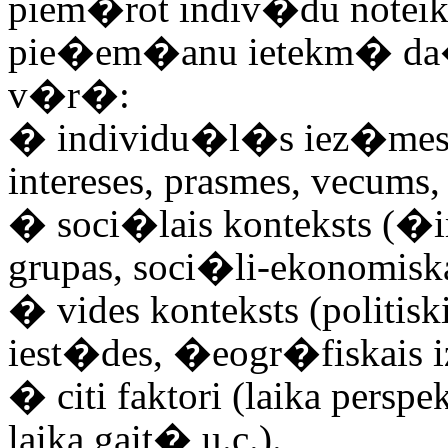
piem�rot indiv�du noteik
pie�em�anu ietekm� da�
v�r�:
�
individu�l�s iez�mes
intereses, prasmes, vecums
�
soci�lais konteksts (�
grupas, soci�li-ekonomiskai
�
vides konteksts (politis
iest�des, �eogr�fiskais izv
�
citi faktori (laika per
laika gait� u.c.).