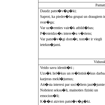
Pamats
Daudz patst�v�g�ki;
Saprot, ka pieder�ba grupai un draugiem i
svar�ga;
Var uz�emties vair�k atbild�bas;
P�rsteidzo�s intere�u v�riens;
Var patst�v�gi dom�t, tom�r ir viegli
ietekm�jami.
Vidussk
Veido savu identit�ti ;
Uzs�k liel�kus un re�listisk�kus darba
karjeras mekl�jumus;
Att�sta interesi par soci�liem jaut�jumi
Nobriest seksu�li, mainoties fiziski un
emocion�li;
K��st aizvien patst�v�g�ki.