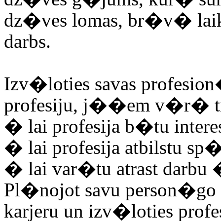
dz�ves lomas, br�v� lai
darbs.
Izv�loties savas profesion
profesiju, j��em v�r�
�
lai profesija b�tu inter
�
lai profesija atbilstu s
�
lai var�tu atrast darbu
Pl�nojot savu person�go 
karjeru un izv�loties profe