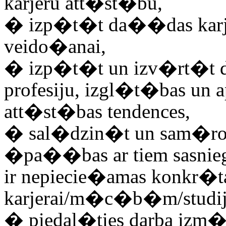
karjeru att�st�bu,
�
izp�t�t da��das karje
veido�anai,
�
izp�t�t un izv�rt�t d
profesiju, izgl�t�bas u
att�st�bas tendences,
�
sal�dzin�t un sam�rot
�pa��bas ar tiem sasn
ir nepiecie�amas konkr�t
karjerai/m�c�b�m/stud
�
piedal�ties darba iz