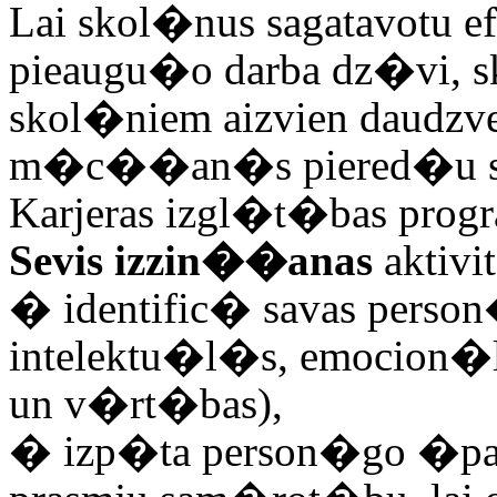
Lai skol�nus sagatavotu e
pieaugu�o darba dz�vi, s
skol�niem aizvien daudz
m�c��an�s piered�u sk
Karjeras izgl�t�bas pro
Sevis izzin��anas
aktivi
�
identific� savas per
intelektu�l�s, emocion�l
un v�rt�bas),
�
izp�ta person�go �p