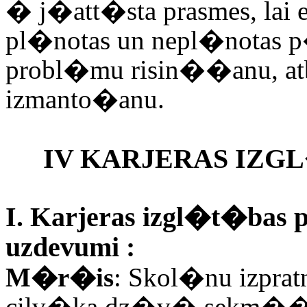
�
j�att�sta prasmes, la
pl�notas un nepl�notas 
probl�mu risin��anu, atb
izmanto�anu.
IV KARJERAS IZ
I. Karjeras izgl�t�ba
uzdevumi :
M�r�is
: Skol�nu izprat
cilv�ka dz�v� sekm��an