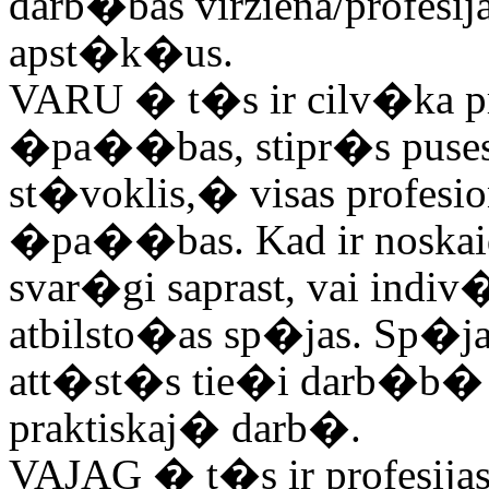
darb�bas virziena/profesij
apst�k�us.
VARU
� t�s ir cilv�ka p
�pa��bas, stipr�s puse
st�voklis,� visas prof
�pa��bas. Kad ir noskaid
svar�gi saprast, vai in
atbilsto�as sp�jas. Sp�j
att�st�s tie�i darb�b
praktiskaj� darb�.
VAJAG
� t�s ir profesija