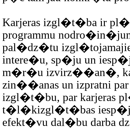
Karjeras izgl�t�ba
ir pl
programmu nodro�in�jums
pal�dz�tu izgl�tojamajie
intere�u, sp�ju un iesp�
m�r�u izvirz��an�, kar
zin��anas un izpratni par 
izgl�t�bu, par karjeras 
t�l�kizgl�t�bas iesp�
efekt�vu dal�bu darba 