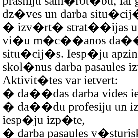
prasmju sam�rot�bu, l
dz�ves un darba situ�cij
�
izv�rt� strat��ijas 
vi�u m�c��anos da��d
situ�cij�s. Iesp�ju apzi
skol�nus darba pasaules
Aktivit�tes var ietvert:
�
da��das darba vides
�
da��du profesiju un 
iesp�ju izp�te,
�
darba pasaules v�sturi