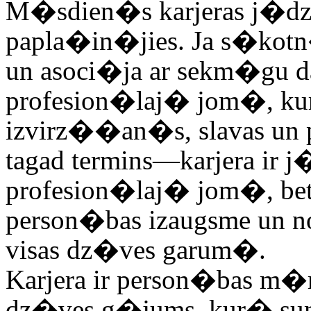
M�sdien�s karjeras j�dzie
papla�in�jies. Ja s�kotn
un asoci�ja ar sekm�gu
profesion�laj� jom�, ku
izvirz��an�s, slavas un p
tagad termins―karjera ir 
profesion�laj� jom�, be
person�bas izaugsme un
visas dz�ves garum�.
Karjera ir person�bas m�
dz�ves g�jums, kur� su