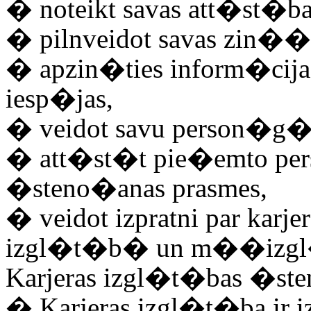
�
noteikt savas att�st�b
�
pilnveidot savas zin��
�
apzin�ties inform�cij
iesp�jas,
�
veidot savu person�g�s
�
att�st�t pie�emto p
�steno�anas prasmes,
�
veidot izpratni par karj
izgl�t�b� un m��izg
Karjeras izgl�t�bas �ste
�
Karjeras izgl�t�ba ir