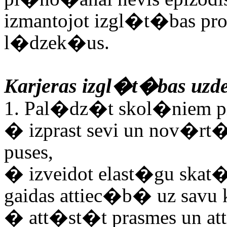
izmantojot izgl�t�bas pr
l�dzek�us.
Karjeras izgl�t�bas uzd
1
.
Pal�dz�t skol�niem pil
�
izprast sevi un nov�rt
puses,
�
izveidot elast�gu skat
gaidas attiec�b� uz savu k
�
att�st�t prasmes un at